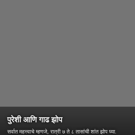
पुरेशी आणि गाढ झोप
सर्वात महत्त्वाचे म्हणजे, रात्री ७ ते ८ तासांची शांत झोप घ्या.