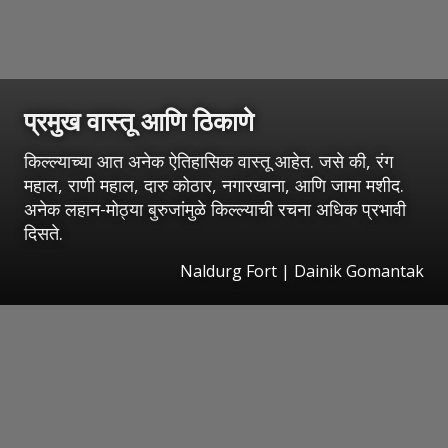
प्रमुख वास्तू आणि ठिकाणे
किल्ल्याच्या आत अनेक ऐतिहासिक वास्तू आहेत. जसे की, रंग
महाल, राणी महाल, दारु कोठार, नगारखाना, आणि जामा मशीद.
अनेक लहान-मोठ्या बुरुजांमुळे किल्ल्याची रचना अधिक प्रभावी
दिसते.
Naldurg Fort | Dainik Gomantak