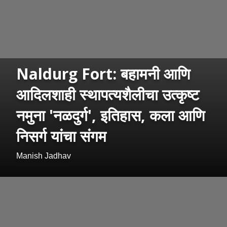
Naldurg Fort: बहामनी आणि
आदिलशाही स्थापत्यशैलीचा उत्कृष्ट
नमुना 'नळदुर्ग', इतिहास, कला आणि
निसर्ग यांचा संगम
Manish Jadhav