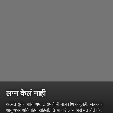
लग्न केलं नाही
अत्यंत सुंदर आणि अफाट संपत्तीची मालकीण असूनही, जहांआरा
आयुष्यभर अविवाहित राहिली. तिच्या वडीलांचं असं मत होतं की,