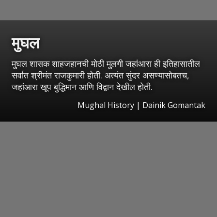
मुघल
मुघल शासक शाहजहानची मोठी मुलगी जहांआरा ही इतिहासातील
सर्वात श्रीमंत राजकुमारी होती. अत्यंत सुंदर असण्यासोबतच,
जहांआरा खूप बुद्धिमान आणि विद्वान देखील होती.
Mughal History | Dainik Gomantak