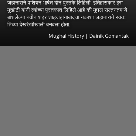
जहानाराने पर्शियन भाषेत दोन पुस्तके लिहिली. इतिहासकार इरा
मुखोटी यांनी त्यांच्या पुस्तकात लिहिले आहे की मुघल सल्तनतमध्ये
बांधलेल्या नवीन शहर शाहजहानाबादचा नकाशा जहानाराने स्वतः
तिच्या देखरेखीखाली बनवला होता.
Mughal History | Dainik Gomantak