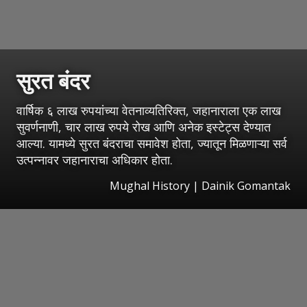
सुरत बंदर
वार्षिक ६ लाख रुपयांच्या वेतनाव्यतिरिक्त, जहानाराला एक लाख
सुवर्णनाणी, चार लाख रुपये रोख आणि अनेक इस्टेट्स देण्यात
आल्या. यामध्ये सुरत बंदराचा समावेश होता, ज्यातून मिळणाऱ्या सर्व
उत्पन्नावर जहानाराचा अधिकार होता.
Mughal History | Dainik Gomantak