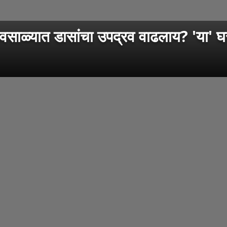
्यात डासांचा उपद्रव वाढलाय? 'या' घरग