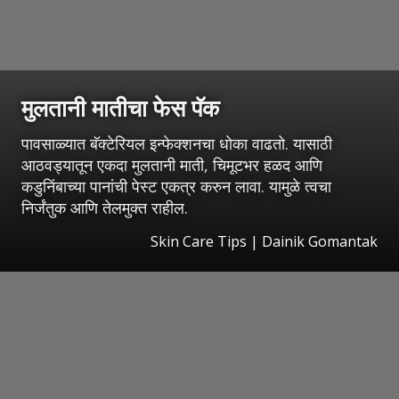
मुलतानी मातीचा फेस पॅक
पावसाळ्यात बॅक्टेरियल इन्फेक्शनचा धोका वाढतो. यासाठी
आठवड्यातून एकदा मुलतानी माती, चिमूटभर हळद आणि
कडुनिंबाच्या पानांची पेस्ट एकत्र करुन लावा. यामुळे त्वचा
निर्जंतुक आणि तेलमुक्त राहील.
Skin Care Tips | Dainik Gomantak