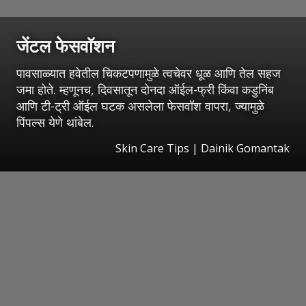
जेंटल फेसवॉशन
पावसाळ्यात हवेतील चिकटपणामुळे त्वचेवर धूळ आणि तेल सहज
जमा होते. म्हणूनच, दिवसातून दोनदा ऑईल-फ्री किंवा कडुनिंब
आणि टी-ट्री ऑईल घटक असलेला फेसवॉश वापरा, ज्यामुळे
पिंपल्स येणे थांबेल.
Skin Care Tips | Dainik Gomantak