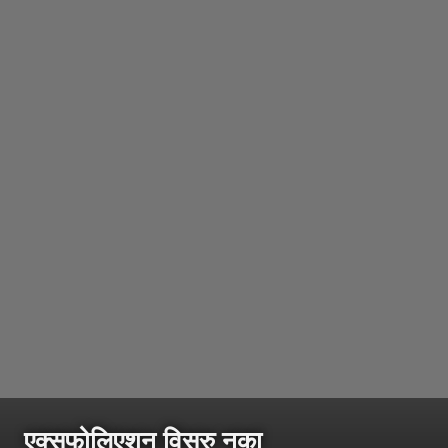
एक्सफोलिएशन विसरु नका