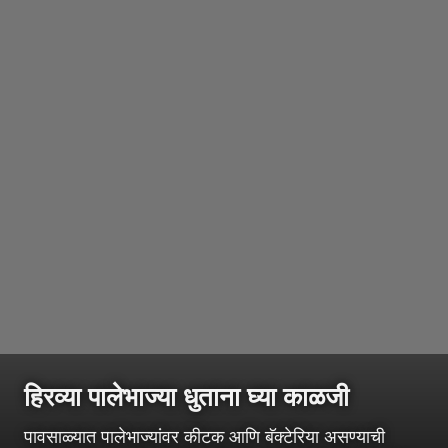
हिरव्या पालेभाज्या धुताना घ्या काळजी
पावसाळ्यात पालेभाज्यांवर कीटक आणि बॅक्टेरिया असण्याची