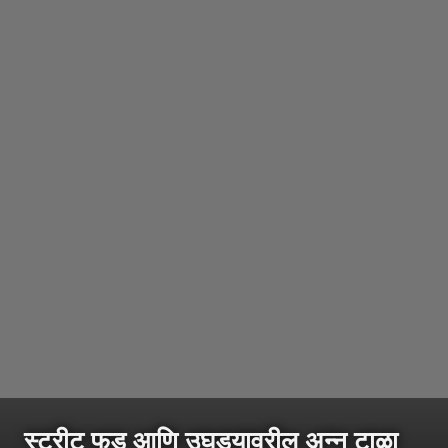
स्ट्रीट फूड आणि उघड्यावरील अन्न टाळा