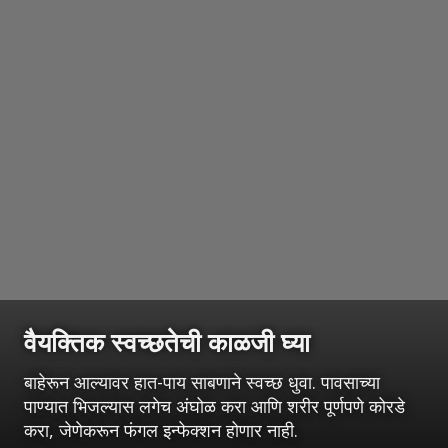
वैयक्तिक स्वच्छतेची काळजी घ्या
बाहेरून आल्यावर हात-पाय साबणाने स्वच्छ धुवा. पावसाच्या
पाण्यात भिजल्यास लगेच अंघोळ करा आणि शरीर पूर्णपणे कोरडे
करा, जेणेकरून फंगल इन्फेक्शन होणार नाही.