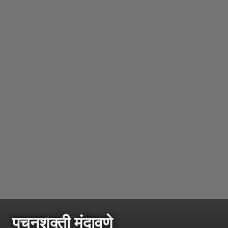
पचनशक्ती मंदावणे