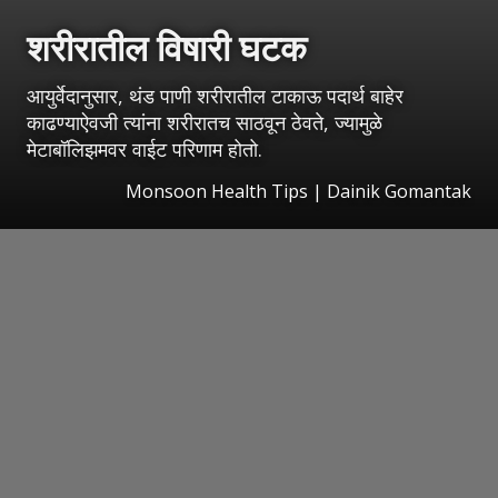
शरीरातील विषारी घटक
आयुर्वेदानुसार, थंड पाणी शरीरातील टाकाऊ पदार्थ बाहेर
काढण्याऐवजी त्यांना शरीरातच साठवून ठेवते, ज्यामुळे
मेटाबॉलिझमवर वाईट परिणाम होतो.
Monsoon Health Tips | Dainik Gomantak