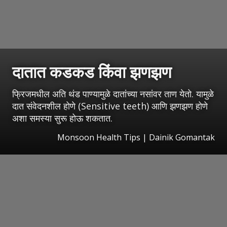
दातात कडकड किंवा झणझण
फ्रिजमधील अति थंड पाण्यामुळे दातांच्या नसांवर ताण येतो. यामुळे
दात संवेदनशील होणे (Sensitive teeth) आणि झणझण होणे
अशा समस्या सुरू होऊ शकतात.
Monsoon Health Tips | Dainik Gomantak