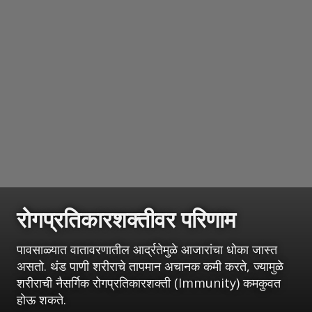
रोगप्रतिकारशक्तीवर परिणाम
पावसाळ्यात वातावरणातील आर्द्रतेमुळे आजारांचा धोका जास्त
असतो. थंड पाणी शरीराचे तापमान अचानक कमी करते, ज्यामुळे
शरीराची नैसर्गिक रोगप्रतिकारशक्ती (Immunity) कमकुवत
होऊ शकते.