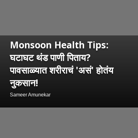
Monsoon Health Tips:
घटाघट थंड पाणी पिताय?
पावसाळ्यात शरीराचं 'असं' होतंय
नुकसान!
Sameer Amunekar