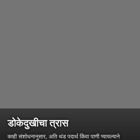
डोकेदुखीचा त्रास
काही संशोधनानुसार, अति थंड पदार्थ किंवा पाणी प्यायल्याने