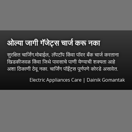
ओल्या जागी गॅजेट्स चार्ज करू नका
सुरक्षित चार्जिंग.मोबाईल, लॅपटॉप किंवा पॉवर बँक चार्ज करताना
खिडकीजवळ किंवा जिथे पावसाचे पाणी येण्याची शक्यता आहे
अशा ठिकाणी ठेवू नका. चार्जिंग पॉईंट्स पूर्णपणे कोरडे असावेत.
Electric Appliances Care | Dainik Gomantak