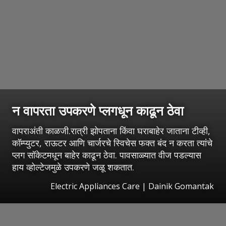
न वापरता उपकरणे प्लगधून काढून ठेवा
वापराअंती काळजी.रात्री झोपताना किंवा घराबाहेर जाताना टीव्ही,
कॉम्प्युटर, राऊटर आणि चार्जरचे स्विचेस फक्त बंद न करता त्यांचे
प्लग सॉकेटमधून बाहेर काढून ठेवा. पावसाळ्यात वीज पडल्यास
हाय व्होल्टेजमुळे उपकरणे जळू शकतात.
Electric Appliances Care | Dainik Gomantak