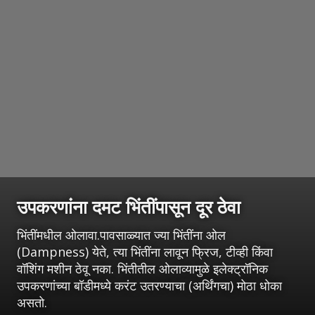
उपकरणांना दमट भिंतींपासून दूर ठेवा
भिंतींमधील ओलावा.पावसाळ्यात ज्या भिंतींना ओल
(Dampness) येते, त्या भिंतींना लावून फ्रिज, टीव्ही किंवा
वॉशिंग मशीन ठेवू नका. भिंतीतील ओलाव्यामुळे इलेक्ट्रॉनिक
उपकरणांच्या बॉडीमध्ये करंट उतरण्याचा (अर्थिंगचा) मोठा धोका
असतो.