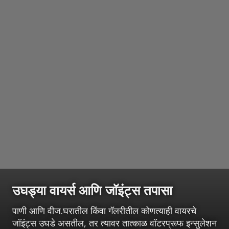
उघड्या वायर्स आणि जॉइंट्स तपासा
पाणी आणि वीज.घरातील किंवा गॅलरीतील कोणत्याही वायरचे
जॉइंट्स उघडे असतील, तर त्यावर तात्काळ वॉटरप्रूफ इन्सुलेशन