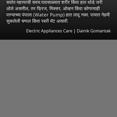
सर्वात महत्त्वाची सवय.पावसाळ्यात शरीर किंवा हात थोडे जरी
ओले असतील, तर फ्रिज, मिक्सर, ओव्हन किंवा कोणत्याही
पाण्याच्या पंपाला (Water Pump) हात लावू नका. पायात नेहमी
सुकलेली चप्पल किंवा रबरी मॅट असावी.
Electric Appliances Care | Dainik Gomantak