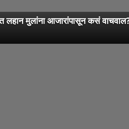
न मुलांना आजारांपासून कसं वाचवाल? पालक