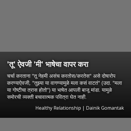
'तू' ऐवजी 'मी' भाषेचा वापर करा
चर्चा करताना "तू नेहमी असंच करतोस/करतेस" असे दोषारोप
करण्याऐवजी, "तुझ्या या वागण्यामुळे मला कसं वाटतं" (उदा. "मला
या गोष्टीचा त्रास होतो") या भाषेत आपली बाजू मांडा. यामुळे
समोरची व्यक्ती बचावात्मक पवित्रा घेत नाही.
Healthy Relationship | Dainik Gomantak