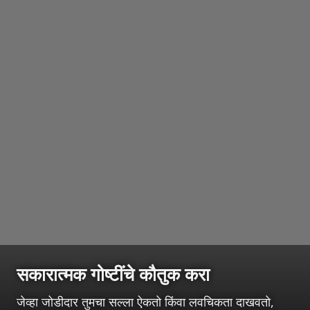
सकारात्मक गोष्टींचे कौतुक करा
जेव्हा जोडीदार तुमचा सल्ला ऐकतो किंवा लवचिकता दाखवतो,