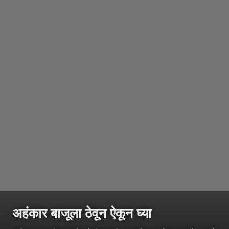
अहंकार बाजूला ठेवून ऐकून घ्या