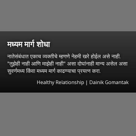
मध्यम मार्ग शोधा
नातेसंबंधात एकाच व्यक्तीचे म्हणणे नेहमी खरे होईल असे नाही.
"तुझेही नाही आणि माझेही नाही" असा दोघांनाही मान्य असेल असा
सुवर्णमध्य किंवा मध्यम मार्ग काढण्याचा प्रयत्न करा.
Healthy Relationship | Dainik Gomantak