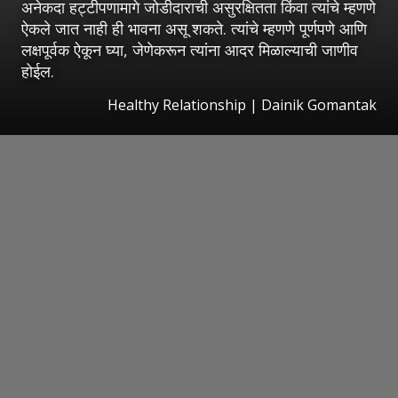
अनेकदा हट्टीपणामागे जोडीदाराची असुरक्षितता किंवा त्यांचे म्हणणे
ऐकले जात नाही ही भावना असू शकते. त्यांचे म्हणणे पूर्णपणे आणि
लक्षपूर्वक ऐकून घ्या, जेणेकरून त्यांना आदर मिळाल्याची जाणीव
होईल.
Healthy Relationship | Dainik Gomantak