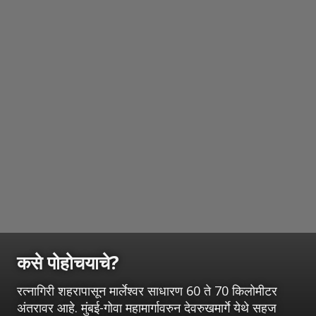
कसे पोहोचयाचे?
रत्नागिरी शहरापासून मार्लेश्वर साधारण 60 ते 70 किलोमीटर
अंतरावर आहे. मुंबई-गोवा महामार्गावरुन देवरुखमार्गे येथे सहज