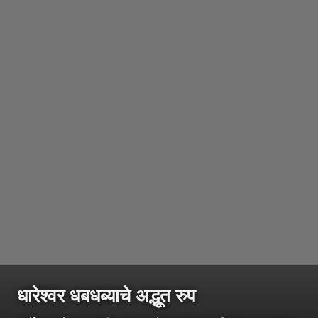
धारेश्वर धबधब्याचे अद्भूत रुप