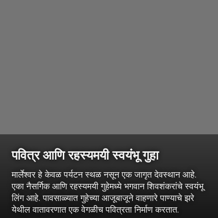
पवित्र आणि रहस्यमयी स्वयंभू गुहा
मार्लेश्वर हे केवळ पर्यटन स्थळ नसून एक जागृत देवस्थान आहे.
एका नैसर्गिक आणि रहस्यमयी गुहेमध्ये भगवान शिवशंकरांचे स्वयंभू
लिंग आहे. पावसाळ्यात गुहेच्या आजूबाजूने वाहणारे पाण्याचे झरे
येथील वातावरणात एक वेगळीच पवित्रता निर्माण करतात.