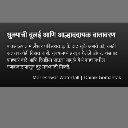
धुक्याची दुलई आणि आल्हाददायक वातावरण
पावसाळ्यात मार्लेश्वर परिसरात इतके दाट धुके असते की, काही
अंतरावरचेही दिसत नाही. धुक्यामध्ये हरवून गेलेले डोंगर, थंडगार
वाहणारे वारे आणि रिमझिम पाऊस यामुळे येथे शहरांमधील
गजबजाटापासून दूर मनःशांती मिळते.
Marleshwar Waterfall | Dainik Gomantak