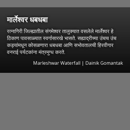
मार्लेश्वर धबधबा
रत्नागिरी जिल्ह्यातील संगमेश्वर तालुक्यात वसलेले मार्लेश्वर हे
ठिकाण पावसाळ्यात स्वर्गासारखे भासते. सह्याद्रीच्या उंचच उंच
कड्यांमधून कोसळणारा धबधबा आणि सभोवतालची हिरवीगार
वनराई पर्यटकांना मंत्रमुग्ध करते.
Marleshwar Waterfall | Dainik Gomantak