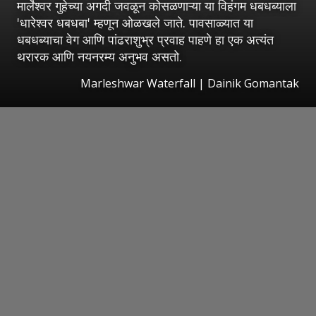
मार्लेश्वर गुहेच्या अगदी जवळून कोसळणाऱ्या या विहंगम धबधब्याला
'धारेश्वर धबधबा' म्हणून ओळखले जाते. पावसाळ्यात या
धबधब्याचा वेग आणि पांढराशुभ्र प्रवाह पाहणे हा एक अत्यंत
थरारक आणि नयनरम्य अनुभव असतो.
Marleshwar Waterfall | Dainik Gomantak