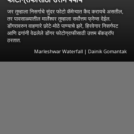
जर तुम्हाला निसर्गाचे सुंदर फोटो कॅमेऱ्यात कैद करायचे असतील,
तर पावसाळ्यातील मार्लेश्वर तुम्हाला सर्वोत्तम फ्रेम्स देईल.
डोंगरावरुन वाहणारे छोटे-मोठे पाण्याचे झरे, हिरवेगार निसर्गपट
आणि ढगांनी वेढलेले डोंगर फोटोग्राफीसाठी उत्तम बॅकड्रॉप
ठरतात.
Marleshwar Waterfall | Dainik Gomantak