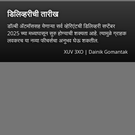
डिलिव्हरीची तारीख
डॉल्बी ॲटमॉससह येणाऱ्या सर्व व्हेरिएंटची डिलिव्हरी सप्टेंबर
2025 च्या मध्यापासून सुरु होण्याची शक्यता आहे. त्यामुळे ग्राहक
लवकरच या नव्या फीचर्सचा अनुभव घेऊ शकतील.
XUV 3XO | Dainik Gomantak