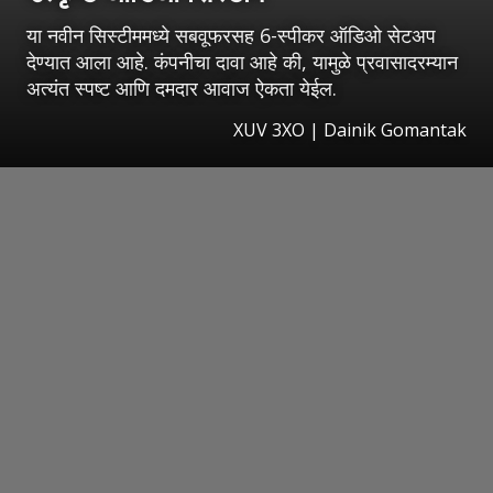
या नवीन सिस्टीममध्ये सबवूफरसह 6-स्पीकर ऑडिओ सेटअप
देण्यात आला आहे. कंपनीचा दावा आहे की, यामुळे प्रवासादरम्यान
अत्यंत स्पष्ट आणि दमदार आवाज ऐकता येईल.
XUV 3XO | Dainik Gomantak