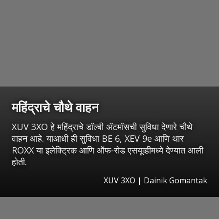
महिंद्राचे चौथे वाहन
XUV 3XO हे महिंद्राचे डॉल्बी ॲटमॉसची सुविधा देणारे चौथे
वाहन आहे. याआधी ही सुविधा BE 6, XEV 9e आणि थार
ROXX या इलेक्ट्रिक आणि ऑफ-रोड एसयूव्हीमध्ये देण्यात आली
होती.
XUV 3XO | Dainik Gomantak