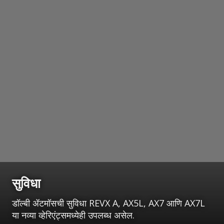
सुविधा
डॉल्बी ॲटमॉसची सुविधा REVX A, AX5L, AX7 आणि AX7L
या नव्या व्हेरिएंट्समध्येही उपलब्ध असेल.