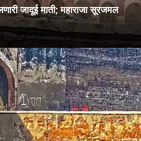
णारी जादूई माती; महाराजा सूरजमल