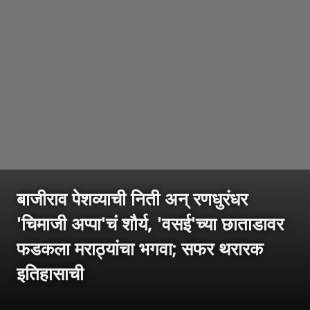
बाजीराव पेशव्याची निती अन् रणधुरंधर
'चिमाजी अप्पा'चं शौर्य, 'वसई'च्या छाताडावर
फडकला मराठ्यांचा भगवा; सफर थरारक
इतिहासाची