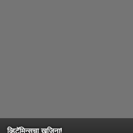
व्हिटॅमिन्सचा खजिना!