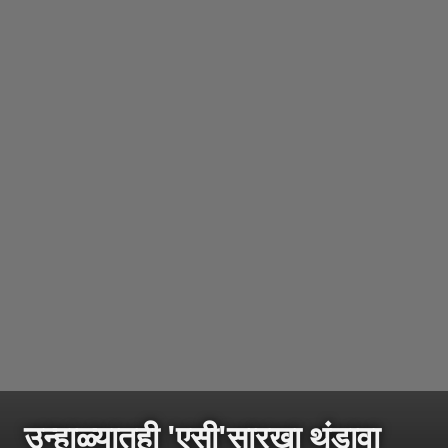
उन्हाळ्यातही 'एसी'सारखा थंडावा