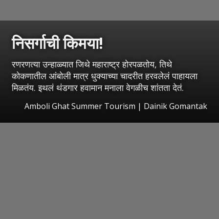
निसर्गाची किमया!
रणरणत्या उन्हाळ्यात जिथे महाराष्ट्र होरपळतोय, तिथे
कोकणातील आंबोली मात्र धुक्याच्या चादरीत हरवलेलं पाहायला
मिळतंय. इथलं थंडगार हवामान मनाला वेगळीच शांतता देतं.
Amboli Ghat Summer Tourism | Dainik Gomantak