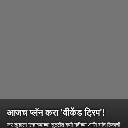
आजच प्लॅन करा 'वीकेंड ट्रिप'!
जर तुम्हाला उन्हाळ्याच्या सुट्टीत कमी गर्दीच्या आणि शांत ठिकाणी