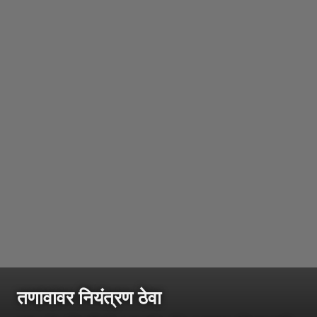
तणावावर नियंत्रण ठेवा