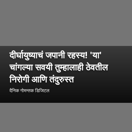
दीर्घायुष्याचं जपानी रहस्य! 'या'
चांगल्या सवयी तुम्हालाही ठेवतील
निरोगी आणि तंदुरुस्त
दैनिक गोमन्तक डिजिटल