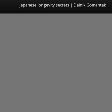
japanese longevity secrets | Dainik Gomantak