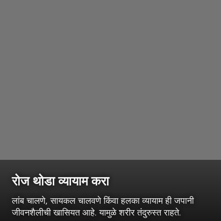
रोज थोडा व्यायाम करा
लांब चालणे, सायकल चालवणे किंवा हलका व्यायाम ही जपानी
जीवनशैलीची खासियत आहे. यामुळे शरीर तंदुरुस्त राहते.