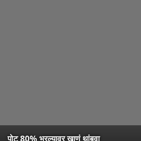
पोट 80% भरल्यावर खाणं थांबवा