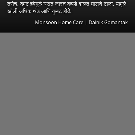
तसेच, दमट हवेमुळे घरात जास्त कपडे वाळत घालणे टाळा, यामुळे
खोली अधिक थंड आणि कुबट होते.
Monsoon Home Care | Dainik Gomantak