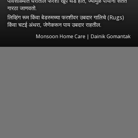
पावसाळ्यात घरातील फरशी खूप थंड होते, ज्यामुळे पायांना सतत
गारठा जाणवतो.
लिव्हिंग रूम किंवा बेडरुमच्या फरशीवर उबदार गालिचे (Rugs)
किंवा चटई अंथरा, जेणेकरून पाय उबदार राहतील.
Monsoon Home Care | Dainik Gomantak