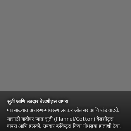
सुती आणि उबदार बेडशीट्स वापरा
पावसाळ्यात अंथरुण-पांघरूण लवकर ओलसर आणि थंड वाटते.
यासाठी गादीवर जाड सुती (Flannel/Cotton) बेडशीट्स
वापरा आणि हलकी, उबदार ब्लँकेट्स किंवा गोधड्या हाताशी ठेवा.