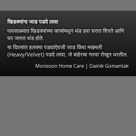
खिडक्यांना जाड पडदे लावा
पावसाळ्यात खिडक्यांच्या काचांमधून थंड हवा घरात शिरते आणि
घर जास्त थंड होते.
या दिवसांत हलक्या पडद्यांऐवजी जाड किंवा मखमली
(Heavy/Velvet) पडदे लावा, जे बाहेरचा गारवा रोखून धरतील.
Monsoon Home Care | Dainik Gomantak