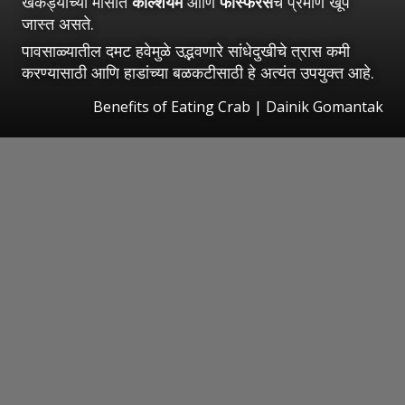
खेकड्याच्या मांसात
कॅल्शियम
आणि
फॉस्फरस
चे प्रमाण खूप
जास्त असते.
पावसाळ्यातील दमट हवेमुळे उद्भवणारे सांधेदुखीचे त्रास कमी
करण्यासाठी आणि हाडांच्या बळकटीसाठी हे अत्यंत उपयुक्त आहे.
Benefits of Eating Crab | Dainik Gomantak