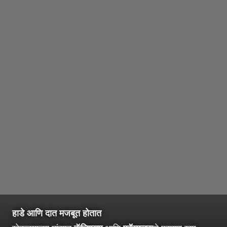
हाडे आणि दात मजबूत होतात