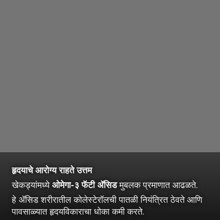
हृदयाचे आरोग्य राहते उत्तम
खेकड्यांमध्ये
ओमेगा-३ फॅटी अ‍ॅसिड
मुबलक प्रमाणात आढळते.
हे अ‍ॅसिड शरीरातील कोलेस्टेरॉलची पातळी नियंत्रित ठेवते आणि
पावसाळ्यात हृदयविकाराचा धोका कमी करते.