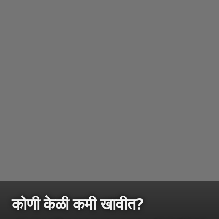
कोणी केळी कमी खावीत?