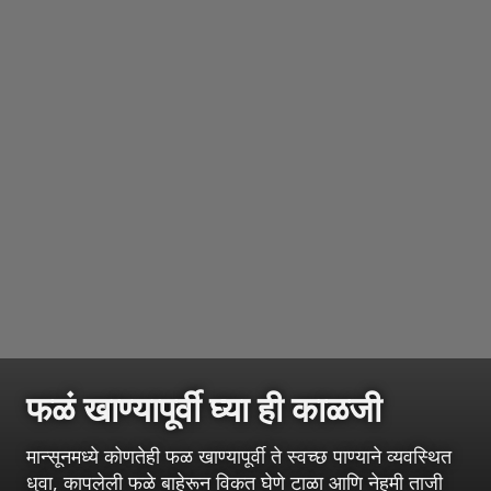
फळं खाण्यापूर्वी घ्या ही काळजी
मान्सूनमध्ये कोणतेही फळ खाण्यापूर्वी ते स्वच्छ पाण्याने व्यवस्थित
धुवा, कापलेली फळे बाहेरून विकत घेणे टाळा आणि नेहमी ताजी