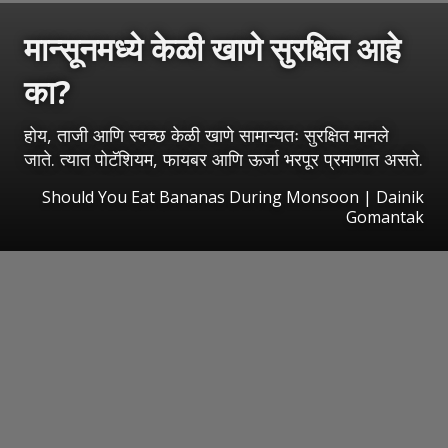
मान्सूनमध्ये केळी खाणे सुरक्षित आहे
का?
होय, ताजी आणि स्वच्छ केळी खाणे सामान्यतः सुरक्षित मानले
जाते. त्यात पोटॅशियम, फायबर आणि ऊर्जा भरपूर प्रमाणात असते.
Should You Eat Bananas During Monsoon | Dainik
Gomantak