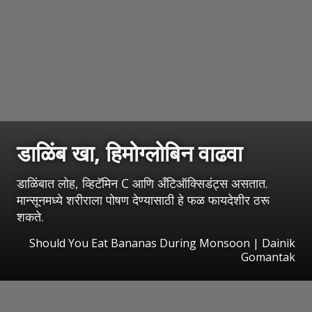
डाळिंब खा, हिमोग्लोबिन वाढवा
डाळिंबात लोह, व्हिटॅमिन C आणि अँटिऑक्सिडंट्स असतात.
मान्सूनमध्ये शरीराला पोषण देण्यासाठी हे फळ फायदेशीर ठरू
शकते.
Should You Eat Bananas During Monsoon | Dainik
Gomantak