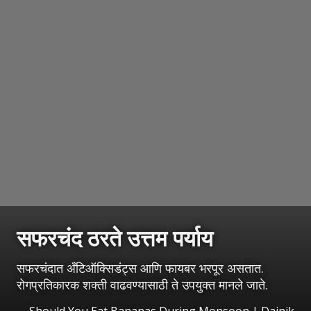
सफरचंद ठरते उत्तम पर्याय
सफरचंदात अँटिऑक्सिडंट्स आणि फायबर भरपूर असतात.
रोगप्रतिकारक शक्ती वाढवण्यासाठी ते उपयुक्त मानले जाते.
Should You Eat Bananas During Monsoon | Dainik