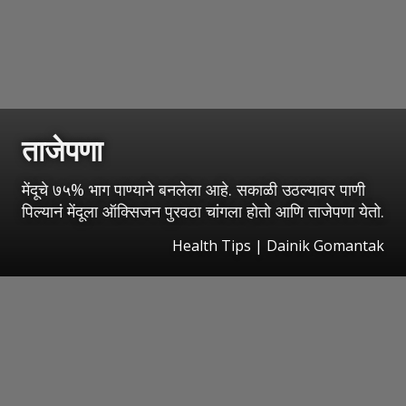
ताजेपणा
मेंदूचे ७५% भाग पाण्याने बनलेला आहे. सकाळी उठल्यावर पाणी
पिल्यानं मेंदूला ऑक्सिजन पुरवठा चांगला होतो आणि ताजेपणा येतो.
Health Tips | Dainik Gomantak