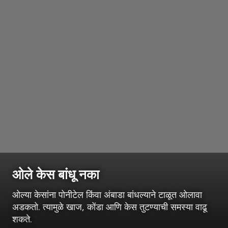
ओले केस बांधू नका
ओल्या केसांना पोनीटेल किंवा अंबाडा बांधल्याने टाळूत ओलावा
अडकतो. त्यामुळे खाज, कोंडा आणि केस तुटण्याची समस्या वाढू
शकते.