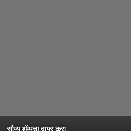
सौम्य शॅम्पूचा वापर करा