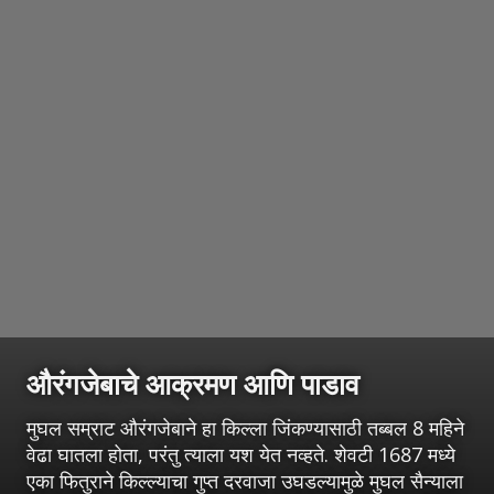
औरंगजेबाचे आक्रमण आणि पाडाव
मुघल सम्राट औरंगजेबाने हा किल्ला जिंकण्यासाठी तब्बल 8 महिने
वेढा घातला होता, परंतु त्याला यश येत नव्हते. शेवटी 1687 मध्ये
एका फितुराने किल्ल्याचा गुप्त दरवाजा उघडल्यामुळे मुघल सैन्याला