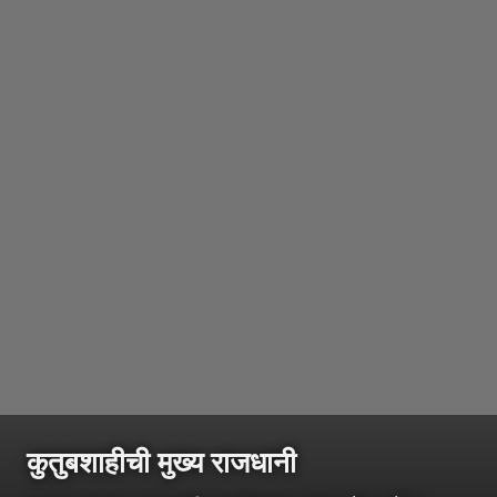
कुतुबशाहीची मुख्य राजधानी