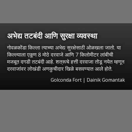
अभेद्य तटबंदी आणि सुरक्षा व्यवस्था
गोवळकोंडा किल्ला त्याच्या अभेद्य सुरक्षेसाठी ओळखला जातो. या
किल्ल्याला एकूण 8 मोठे दरवाजे आणि 7 किलोमीटर लांबीची
मजबूत दगडी तटबंदी आहे. शत्रूचे हत्ती दरवाजा तोडू नयेत म्हणून
दरवाजांवर लोखंडी अणकुचीदार खिळे बसवण्यात आले होते.
Golconda Fort | Dainik Gomantak