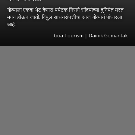
गोव्याला एकदा भेट देणारा पर्यटक निसर्ग सौंदर्याच्या दुनियेत मस्त
मगन होऊन जातो. विपुल साधनसंपत्तीचा साज गोव्यानं पांघारला
आहे.
Goa Tourism | Dainik Gomantak