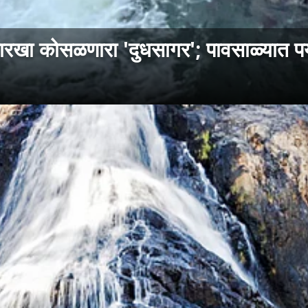
 कोसळणारा 'दुधसागर'; पावसाळ्यात पर्य