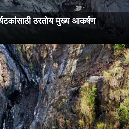
टकांसाठी ठरतोय मुख्य आकर्षण