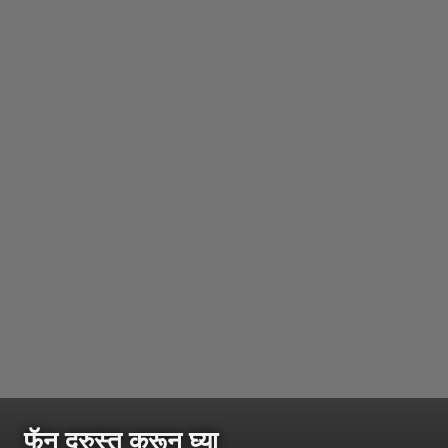
फॅन दुरुस्त करून घ्या