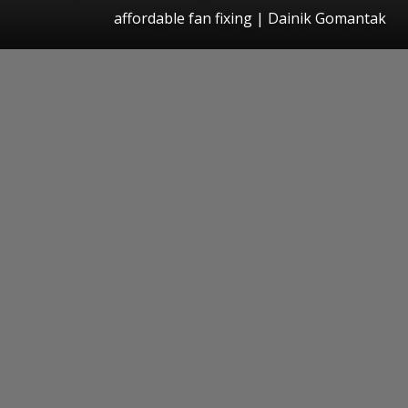
affordable fan fixing | Dainik Gomantak