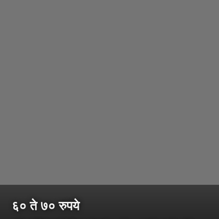
६० ते ७० रुपये