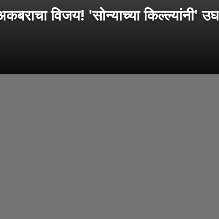
राचा विजय! 'सोन्याच्या किल्ल्यांनी' उ