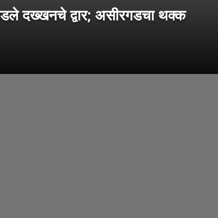
घडले दख्खनचे द्वार; असीरगडचा थक्क