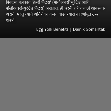
पिवळ्या बलकात 'हेल्दी फॅट्स' (मोनोअनसॅच्युरेटेड आणि
पॉलीअनसॅच्युरेटेड फॅट्स) असतात. ही चरबी शरीरासाठी आवश्यक
असते, परंतु त्याचे अतिसेवन वजन वाढवण्यास कारणीभूत ठरू
शकते.
Egg Yolk Benefits | Dainik Gomantak