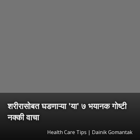
शरीरासोबत घडणाऱ्या 'या' ७ भयानक गोष्टी
नक्की वाचा
Health Care Tips | Dainik Gomantak