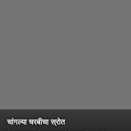
चांगल्या चरबीचा स्रोत