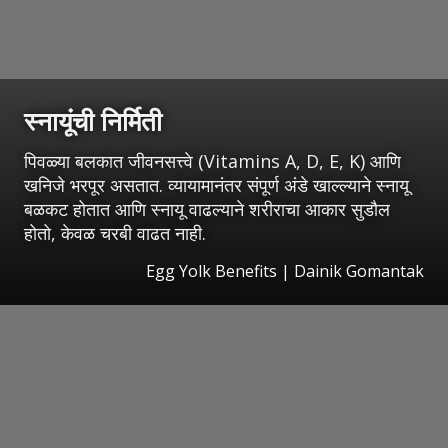
स्नायूंची निर्मिती
पिवळ्या बलकात जीवनसत्त्वे (Vitamins A, D, E, K) आणि
खनिजे भरपूर असतात. व्यायामानंतर संपूर्ण अंडे खाल्ल्याने स्नायू
बळकट होतात आणि स्नायू वाढल्याने शरीराचा आकार सुडौल
होतो, केवळ चरबी वाढत नाही.
Egg Yolk Benefits | Dainik Gomantak