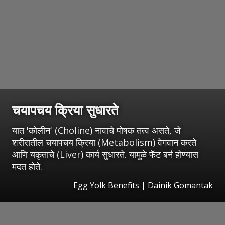
चयापचय क्रिया सुधारते
यात 'कोलीन' (Choline) नावाचे पोषक तत्व असते, जे
शरीरातील चयापचय क्रिया (Metabolism) वेगवान करते
आणि यकृताचे (Liver) कार्य सुधारते. यामुळे फॅट बर्न होण्यास
मदत होते.
Egg Yolk Benefits | Dainik Gomantak