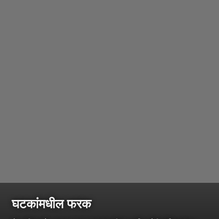
घटकांमधील फरक