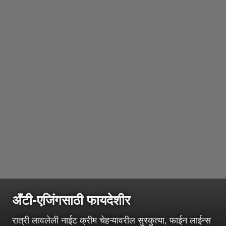
अँटी-एजिंगसाठी फायदेशीर
रात्री लावलेली नाईट क्रीम चेहऱ्यावरील सुरकुत्या, फाईन लाईन्स