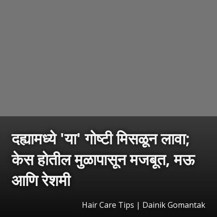
दह्यामध्ये 'या' गोष्टी मिसळून लावा;
केस होतील मुळापासून मजबूत, मऊ
आणि रेशमी
Hair Care Tips | Dainik Gomantak