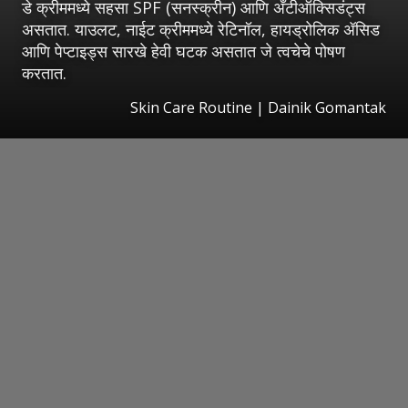
डे क्रीममध्ये सहसा SPF (सनस्क्रीन) आणि अँटीऑक्सिडंट्स
असतात. याउलट, नाईट क्रीममध्ये रेटिनॉल, हायड्रोलिक ॲसिड
आणि पेप्टाइड्स सारखे हेवी घटक असतात जे त्वचेचे पोषण
करतात.
Skin Care Routine | Dainik Gomantak