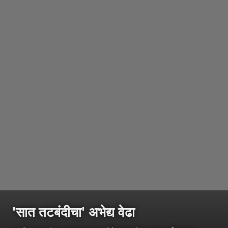
'सात तटबंदीचा' अभेद्य वेढा