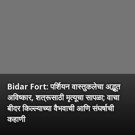
Bidar Fort: पर्शियन वास्तुकलेचा अद्भूत
अविष्कार, शत्रूसाठी मृत्यूचा सापळा; वाचा
बीदर किल्ल्याच्या वैभवाची आणि संघर्षाची
कहाणी