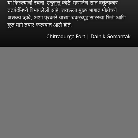
या किल्ल्याची रचना 'एळुसुत्तू कोटे' म्हणजेच सात वर्तुळाकार
तटबंदींमध्ये विभागलेली आहे. शत्रूला मुख्य भागात पोहोचणे
अशक्य व्हावे, अशा प्रकारे याच्या चक्रव्यूहासारख्या भिंती आणि
गुप्त मार्ग तयार करण्यात आले होते.
Chitradurga Fort | Dainik Gomantak