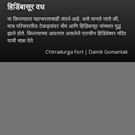
हिडिंबासूर वध
या किल्ल्याला महाभारताचाही संदर्भ आहे. असे मानले जाते की,
याच परिसरातील टेकड्यांवर भीम आणि हिडिंबासूर यांच्यात युद्ध
झाले होते. किल्ल्याच्या आवारात असलेले प्राचीन हिडिंबेश्वर मंदिर
याची साक्ष देते.
Chitradurga Fort | Dainik Gomantak