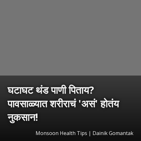
घटाघट थंड पाणी पिताय?
पावसाळ्यात शरीराचं 'असं' होतंय
नुकसान!
Monsoon Health Tips | Dainik Gomantak