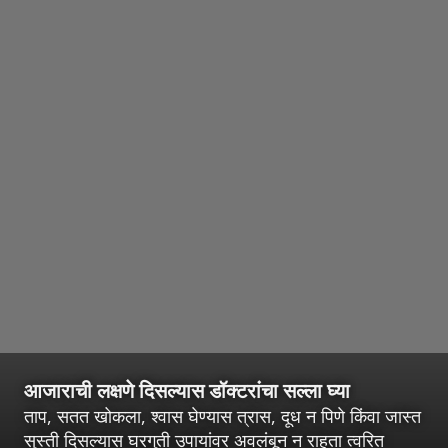
आजाराची लक्षणे दिसल्यास डॉक्टरांचा सल्ला घ्या
ताप, सतत खोकला, श्वास घेण्यास त्रास, दूध न पिणे किंवा जास्त
सुस्ती दिसल्यास घरगुती उपायांवर अवलंबून न राहता त्वरित