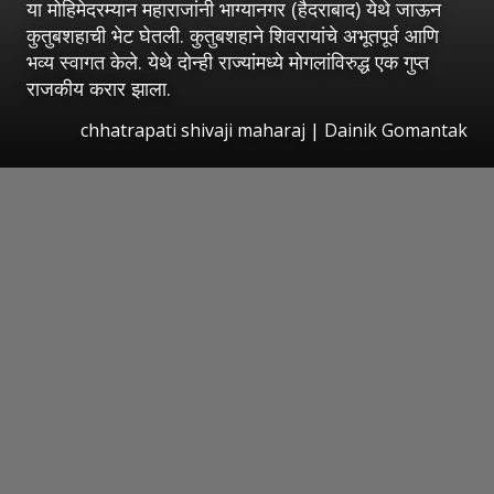
या मोहिमेदरम्यान महाराजांनी भाग्यानगर (हैदराबाद) येथे जाऊन
कुतुबशहाची भेट घेतली. कुतुबशहाने शिवरायांचे अभूतपूर्व आणि
भव्य स्वागत केले. येथे दोन्ही राज्यांमध्ये मोगलांविरुद्ध एक गुप्त
राजकीय करार झाला.
chhatrapati shivaji maharaj | Dainik Gomantak