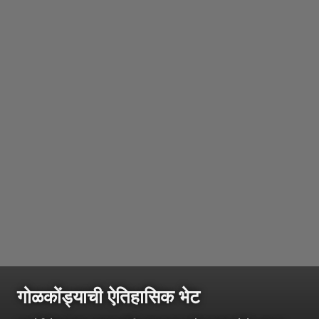
गोळकोंड्याची ऐतिहासिक भेट