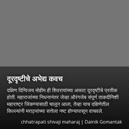
दूरदृष्टीचे अभेद्य कवच
दक्षिण दिग्विजय मोहीम ही शिवरायांच्या अफाट दूरदृष्टीचे प्रतीक
होती. महाराजांच्या निधनानंतर जेव्हा औरंगजेब संपूर्ण ताकदीनिशी
महाराष्ट्र जिंकण्यासाठी चालून आला, तेव्हा याच दक्षिणेतील
किल्ल्यांनी मराठ्यांच्या सत्तेला नष्ट होण्यापासून वाचवले.
chhatrapati shivaji maharaj | Dainik Gomantak