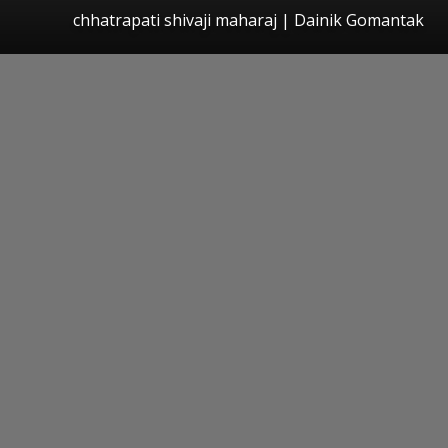
chhatrapati shivaji maharaj | Dainik Gomantak