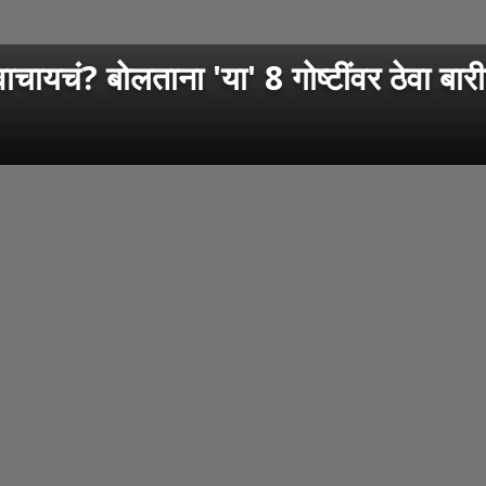
यचं? बोलताना 'या' 8 गोष्टींवर ठेवा बारी