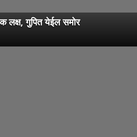
क लक्ष, गुपित येईल समोर