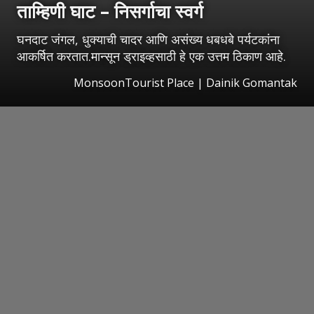
ताम्हिणी घाट – निसर्गाचा स्वर्ग
घनदाट जंगल, धुक्याची चादर आणि असंख्य धबधबे पर्यटकांना
आकर्षित करतात.मान्सून ड्राइव्हसाठी हे एक उत्तम ठिकाण आहे.
MonsoonTourist Place | Dainik Gomantak