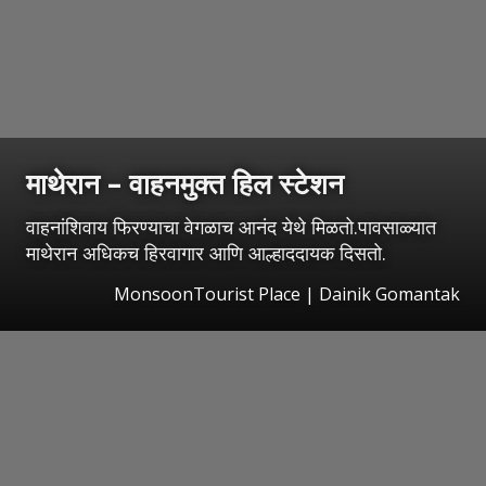
माथेरान – वाहनमुक्त हिल स्टेशन
वाहनांशिवाय फिरण्याचा वेगळाच आनंद येथे मिळतो.पावसाळ्यात
माथेरान अधिकच हिरवागार आणि आल्हाददायक दिसतो.
MonsoonTourist Place | Dainik Gomantak