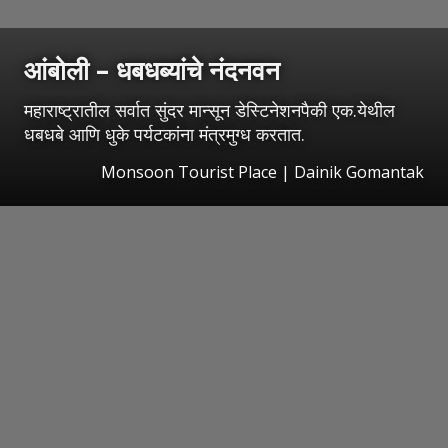
आंबोली – धबधब्यांचे नंदनवन
महाराष्ट्रातील सर्वात सुंदर मान्सून डेस्टिनेशनपैकी एक.येथील
धबधबे आणि धुके पर्यटकांना मंत्रमुग्ध करतात.
Monsoon Tourist Place | Dainik Gomantak