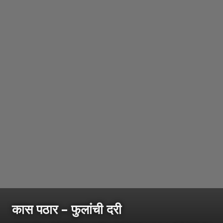
कास पठार – फुलांची दरी