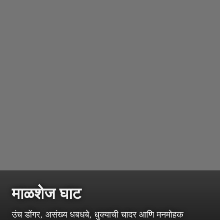
माळशेज घाट
उंच डोंगर, असंख्य धबधबे, धुक्याची चादर आणि मनमोहक