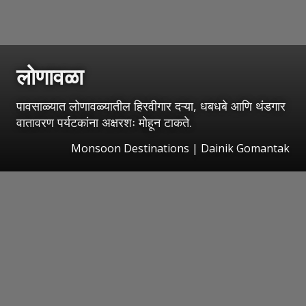
लोणावळा
पावसाळ्यात लोणावळ्यातील हिरवीगार दऱ्या, धबधबे आणि थंडगार
वातावरण पर्यटकांना अक्षरशः मोहून टाकते.
Monsoon Destinations | Dainik Gomantak