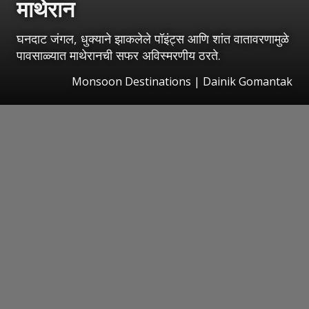
माथेरान
घनदाट जंगल, धुक्याने झाकलेले पॉइंट्स आणि शांत वातावरणामुळे
पावसाळ्यात माथेरानची सफर अविस्मरणीय ठरते.
Monsoon Destinations | Dainik Gomantak