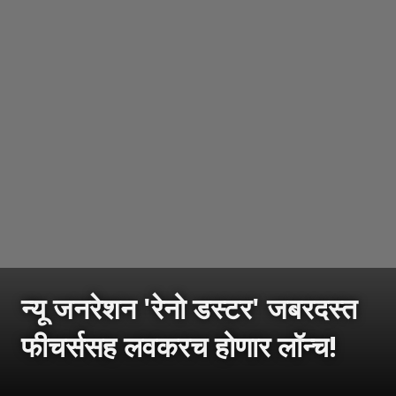
न्यू जनरेशन 'रेनो डस्टर' जबरदस्त
फीचर्ससह लवकरच होणार लॉन्च!