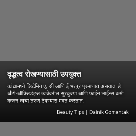
वृद्धत्व रोखण्यासाठी उपयुक्त
कांद्यामध्ये व्हिटॅमिन ए, सी आणि ई भरपूर प्रमाणात असतात. हे
अँटी-ऑक्सिडंट्स त्वचेवरील सुरकुत्या आणि फाईन लाईन्स कमी
करून त्वचा तरुण ठेवण्यास मदत करतात.
Beauty Tips | Dainik Gomantak