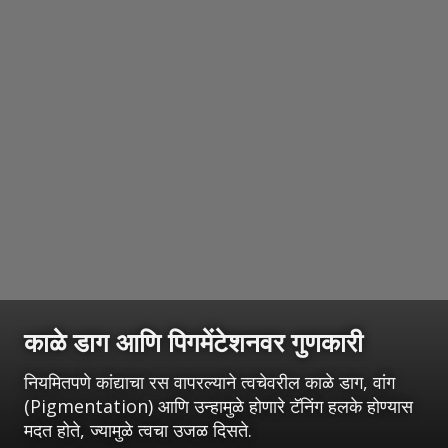
काळे डाग आणि पिगमेंटेशनवर गुणकारी
नियमितपणे कांद्याचा रस वापरल्याने त्वचेवरील काळे डाग, वांग
(Pigmentation) आणि उन्हामुळे होणारे टॅनिंग हलके होण्यास
मदत होते, ज्यामुळे त्वचा उजळ दिसते.