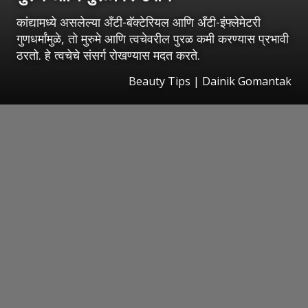
कांद्यामध्ये असलेल्या अँटी-बॅक्टेरियल आणि अँटी-इंफ्लेमेटरी
गुणधर्मांमुळे, तो मुरुमे आणि त्वचेवरील पुरळ कमी करण्यास प्रभावी
ठरतो. हे त्वचेचे संसर्ग रोखण्यास मदत करते.
Beauty Tips | Dainik Gomantak