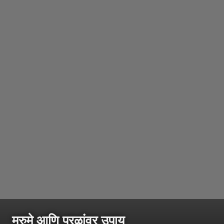
मुरुमे आणि पुरळांवर उपाय