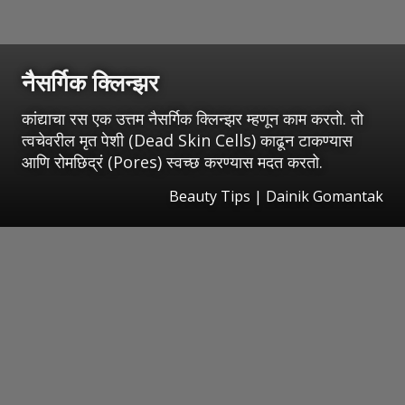
नैसर्गिक क्लिन्झर
कांद्याचा रस एक उत्तम नैसर्गिक क्लिन्झर म्हणून काम करतो. तो
त्वचेवरील मृत पेशी (Dead Skin Cells) काढून टाकण्यास
आणि रोमछिद्रं (Pores) स्वच्छ करण्यास मदत करतो.
Beauty Tips | Dainik Gomantak