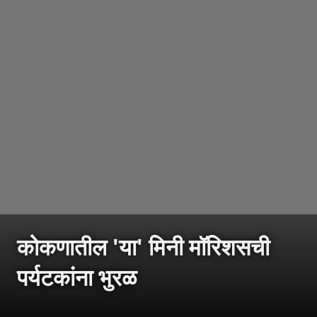
कोकणातील 'या' मिनी मॉरिशसची
पर्यटकांना भुरळ