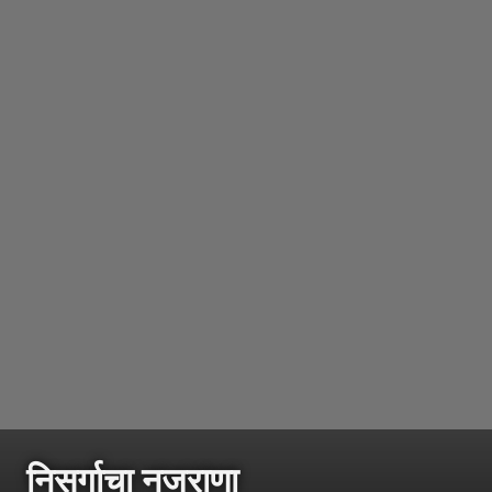
निसर्गाचा नजराणा