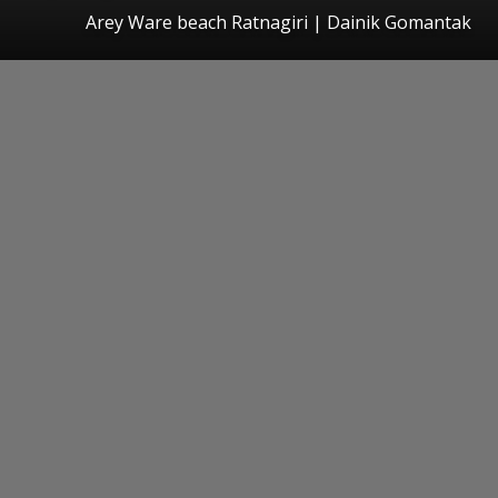
Arey Ware beach Ratnagiri | Dainik Gomantak