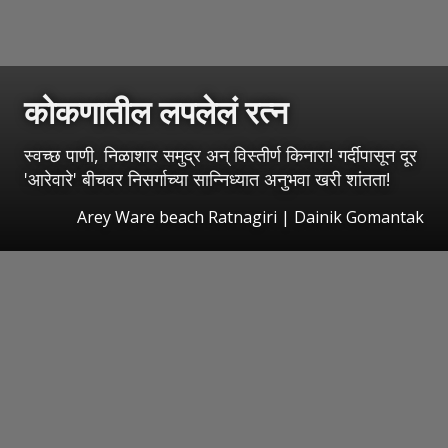
कोकणातील लपलेलं रत्न
स्वच्छ पाणी, निळाशार समुद्र अन् विस्तीर्ण किनारा! गर्दीपासून दूर
'आरेवारे' बीचवर निसर्गाच्या सान्निध्यात अनुभवा खरी शांतता!
Arey Ware beach Ratnagiri | Dainik Gomantak