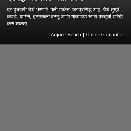
दर बुधवारी येथे भरणारे 'फ्ली मार्केट' जगप्रसिद्ध आहे. येथे तुम्ही
कपडे, दागिने, हस्तकला वस्तू आणि गोव्याच्या खास वस्तूंची खरेदी
करु शकता.
Anjuna Beach | Dainik Gomantak