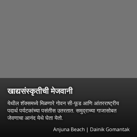
खाद्यसंस्कृतीची मेजवानी
येथील शॅक्समध्ये मिळणारे गोवन सी-फूड आणि आंतरराष्ट्रीय
पदार्थ पर्यटकांच्या पसंतीस उतरतात. समुद्राच्या गाजासोबत
जेवणाचा आनंद येथे घेता येतो.
Anjuna Beach | Dainik Gomantak