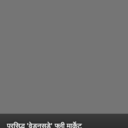
प्रसिद्ध 'वेडनसडे' फ्ली मार्केट