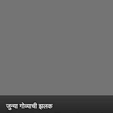
जुन्या गोव्याची झलक