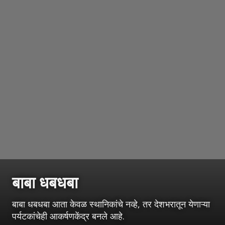
बाबा धबधबा
बाबा धबधबा आता केवळ स्थानिकांचे नव्हे, तर देशभरातून येणाऱ्या
पर्यटकांचेही आकर्षणकेंद्र बनले आहे.