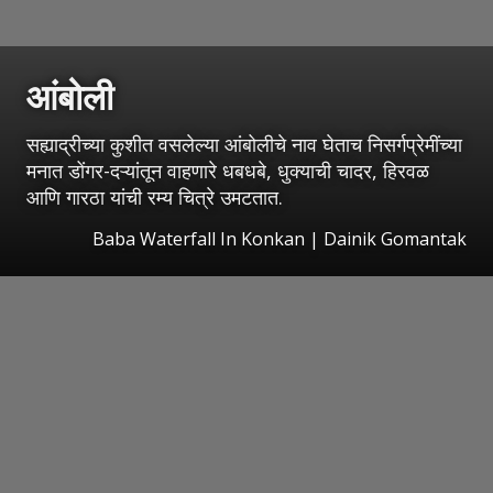
आंबोली
सह्याद्रीच्या कुशीत वसलेल्या आंबोलीचे नाव घेताच निसर्गप्रेमींच्या
मनात डोंगर-दऱ्यांतून वाहणारे धबधबे, धुक्याची चादर, हिरवळ
आणि गारठा यांची रम्य चित्रे उमटतात.
Baba Waterfall In Konkan | Dainik Gomantak