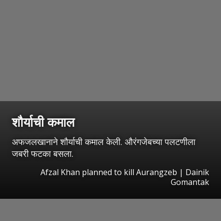
शौर्याची कमाल
अफजलखानाने शौर्याची कमाल केली. औरंगजेबच्या पलटणीला
जबरी फटका बसला.
Afzal Khan planned to kill Aurangzeb | Dainik
Gomantak