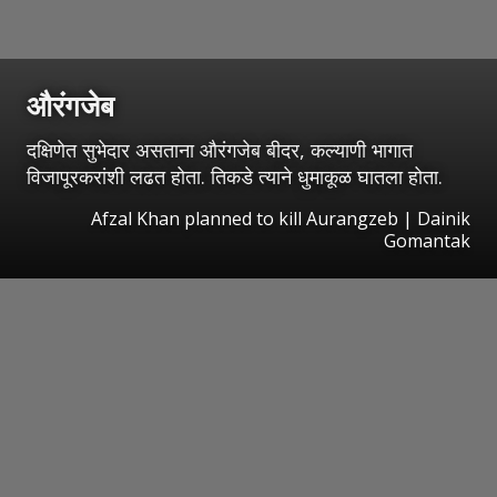
औरंगजेब
दक्षिणेत सुभेदार असताना औरंगजेब बीदर, कल्याणी भागात
विजापूरकरांशी लढत होता. तिकडे त्याने धुमाकूळ घातला होता.
Afzal Khan planned to kill Aurangzeb | Dainik
Gomantak