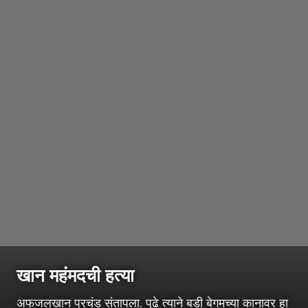
खान महंमदची हत्या
अफजलखान प्रचंड संतापला. पुढे त्याने बडी बेगमच्या कानावर हा