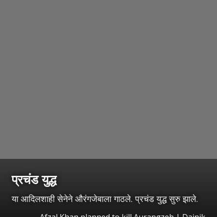
प्रचंड युद्ध
या आदिलशाही सेनेने औरंगजेबाला गाठले. प्रचंड युद्ध सुरु झाले.
Afzal Khan planned to kill Aurangzeb | Dainik