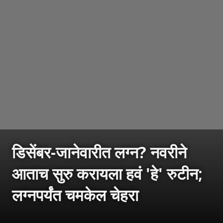
डिसेंबर-जानेवारीत लग्न? नवरीने
आताच सुरु करायला हवं 'हे' रुटीन;
लग्नपर्यंत चमकेल चेहरा