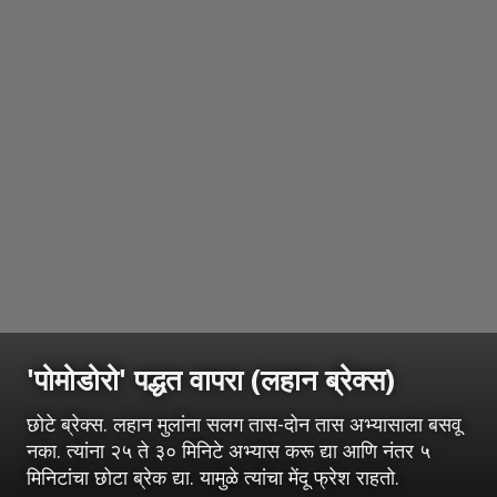
'पोमोडोरो' पद्धत वापरा (लहान ब्रेक्स)
छोटे ब्रेक्स. लहान मुलांना सलग तास-दोन तास अभ्यासाला बसवू
नका. त्यांना २५ ते ३० मिनिटे अभ्यास करू द्या आणि नंतर ५
मिनिटांचा छोटा ब्रेक द्या. यामुळे त्यांचा मेंदू फ्रेश राहतो.