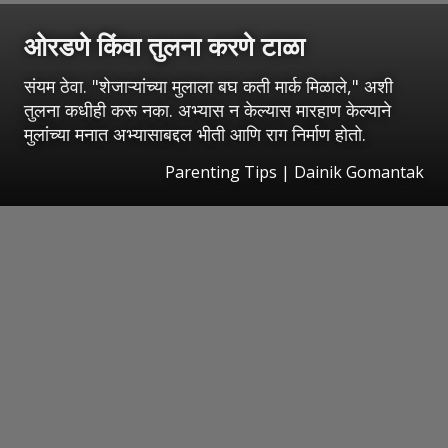
ओरडणे किंवा तुलना करणे टाळा
संयम ठेवा. "शेजाऱ्यांच्या मुलाला बघ कती मार्क मिळाले," अशी
तुलना कधीही करू नका. अभ्यास न केल्यास मारहाण केल्याने
मुलांच्या मनात अभ्यासाबद्दल भीती आणि राग निर्माण होतो.
Parenting Tips | Dainik Gomantak