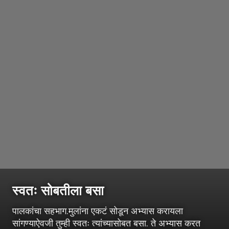
स्वतः सोबतीला बसा
पालकांचा सहभाग.मुलांना एकटं सोडून अभ्यास करायला
सांगण्याऐवजी तुम्ही स्वतः त्यांच्यासोबत बसा. ते अभ्यास करत