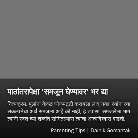
पाठांतरापेक्षा 'समजून घेण्यावर' भर द्या
नित्यक्रम. मुलांना केवळ घोकंपट्टी करायला लावू नका. त्यांना त्या
संकल्पनेचा अर्थ समजला आहे की नाही, हे तपासा. समजलेला भाग
त्यांनी स्वतःच्या शब्दांत सांगितल्यास त्यांचा आत्मविश्वास वाढतो.
Parenting Tips | Dainik Gomantak