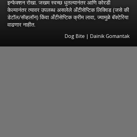
इन्फेक्शन रोखा. जखम स्वच्छ धुतल्यानंतर आणि कोरडी
केल्यानंतर त्यावर उपलब्ध असलेले अँटीसेप्टिक लिक्विड (जसे की
डेटॉल/सॅव्हलॉन) किंवा अँटीसेप्टिक क्रीम लावा, ज्यामुळे बॅक्टेरिया
वाढणार नाहीत.
Dog Bite | Dainik Gomantak