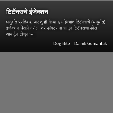
टिटॅनसचे इंजेक्शन
धनुर्वात प्रतिबंध. जर तुम्ही गेल्या ६ महिन्यांत टिटॅनसचे (धनुर्वात)
इंजेक्शन घेतले नसेल, तर डॉक्टरांना सांगून टिटॅनसचा डोस
आवर्जून टोचून घ्या.
Dog Bite | Dainik Gomantak