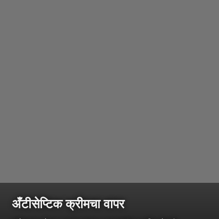
अँटीसेप्टिक क्रीमचा वापर