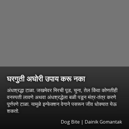
घरगुती अघोरी उपाय करू नका
अंधश्रद्धा टाळा. जखमेवर मिरची पूड, चुना, तेल किंवा कोणतीही
वनस्पती लावणे अथवा अंधश्रद्धेला बळी पडून मंत्र-तंत्र करणे
पूर्णपणे टाळा. यामुळे इन्फेक्शन वेगाने पसरून जीव धोक्यात येऊ
शकतो.
Dog Bite | Dainik Gomantak