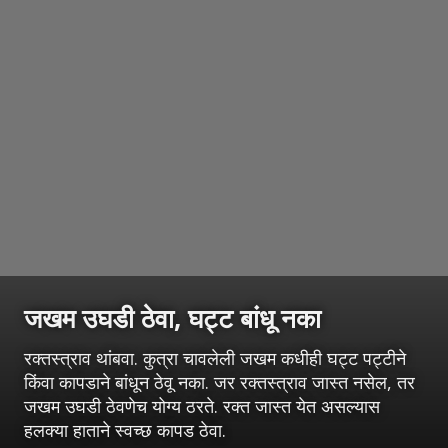
जखम उघडी ठेवा, घट्ट बांधू नका
रक्तस्त्राव थांबवा. कुत्रा चावलेली जखम कधीही घट्ट पट्टीने
किंवा कापडाने बांधून ठेवू नका. जर रक्तस्त्राव जास्त नसेल, तर
जखम उघडी ठेवणेच योग्य ठरते. रक्त जास्त येत असल्यास
हलक्या हाताने स्वच्छ कापड ठेवा.