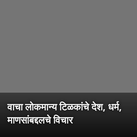
वाचा लोकमान्य टिळकांचे देश, धर्म,
माणसांबद्दलचे विचार