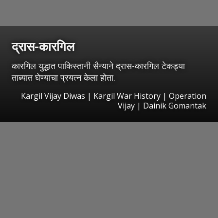
द्रास-कारगिल
कारगिल युद्धात पाकिस्तानी सैन्याने द्रास-कारगिल टेकड्या
ताब्यात घेण्याचा प्रयत्न केला होता.
Kargil Vijay Diwas | Kargil War History | Operation
Vijay | Dainik Gomantak