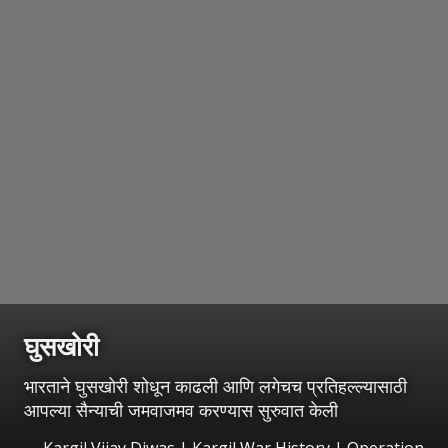
घुसखोरी
भारताने घुसखोरी शोधून काढली आणि लगेचच प्रतिहल्ल्यासाठी
आपल्या सैन्याची जमवाजमव करण्यास सुरुवात केली
Kargil Vijay Diwas | Kargil War History | Operation