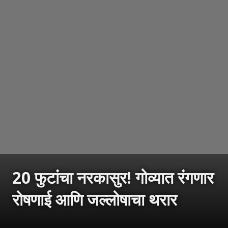
20 फुटांचा नरकासुर! गोव्यात रंगणार
रोषणाई आणि जल्लोषाचा थरार