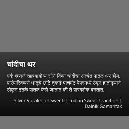
चांदीचा थर
वर्क म्हणजे खाण्यायोग्य सोने किंवा चांदीचा अत्यंत पातळ थर होय.
पारंपारिकपणे धातूचे छोटे तुकडे पार्चमेंट पेपरमध्ये ठेवून हातोड्याने
ठोकून इतके पातळ केले जातात की ते पारदर्शक बनतात.
Silver Varakh on Sweets| Indian Sweet Tradition |
Dainik Gomantak