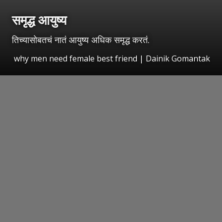
समृद्ध आयुष्य
तिच्यासोबतचं नातं आयुष्य अधिक समृद्ध करतं.
why men need female best friend | Dainik Gomantak