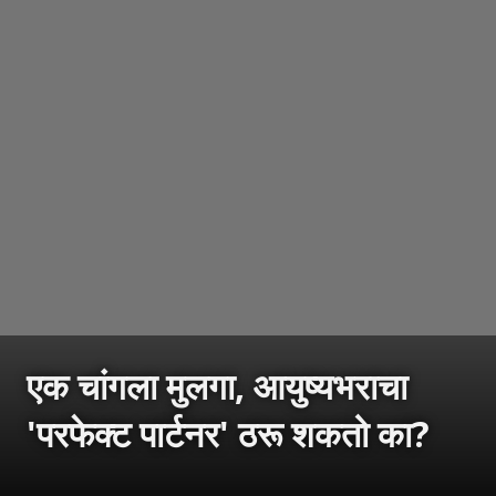
एक चांगला मुलगा, आयुष्यभराचा
'परफेक्ट पार्टनर' ठरू शकतो का?