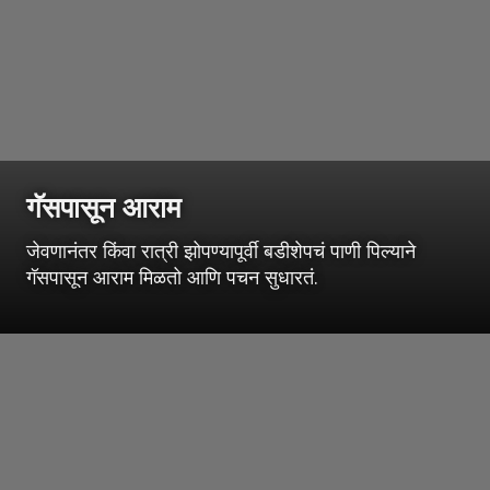
गॅसपासून आराम
जेवणानंतर किंवा रात्री झोपण्यापूर्वी बडीशेपचं पाणी पिल्याने
गॅसपासून आराम मिळतो आणि पचन सुधारतं.