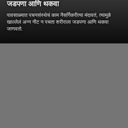
जडपणा आणि थकवा
पावसाळ्यात पचनसंस्थेचं काम नैसर्गिकरीत्या मंदावतं, त्यामुळे
खाल्लेलं अन्न नीट न पचता शरीराला जडपणा आणि थकवा
जाणवतो.