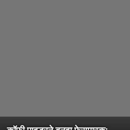
कॉफी पावडरने बनवा फेसमास्क;