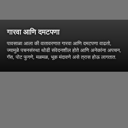
गारवा आणि दमटपणा
पावसाळा आला की वातावरणात गारवा आणि दमटपणा वाढतो,
ज्यामुळे पचनसंस्था थोडी संवेदनशील होते आणि अनेकांना अपचन,
गॅस, पोट फुगणे, मळमळ, भूक मंदावणे असे त्रास होऊ लागतात.