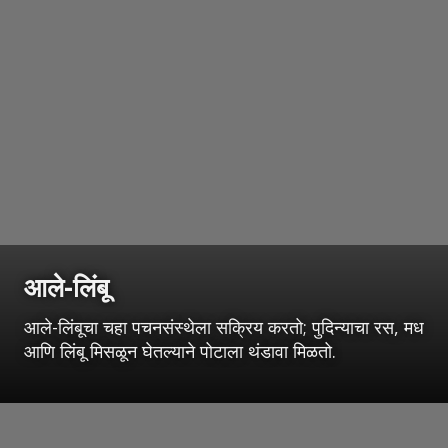
आले-लिंबू
आले-लिंबूचा चहा पचनसंस्थेला सक्रिय करतो; पुदिन्याचा रस, मध
आणि लिंबू मिसळून घेतल्याने पोटाला थंडावा मिळतो.