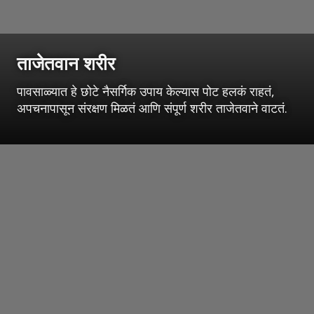
ताजेतवान शरीर
पावसाळ्यात हे छोटे नैसर्गिक उपाय केल्यास पोट हलकं राहतं,
अपचनापासून संरक्षण मिळतं आणि संपूर्ण शरीर ताजेतवाने वाटतं.