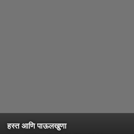
हस्त आणि पाऊलखुणा