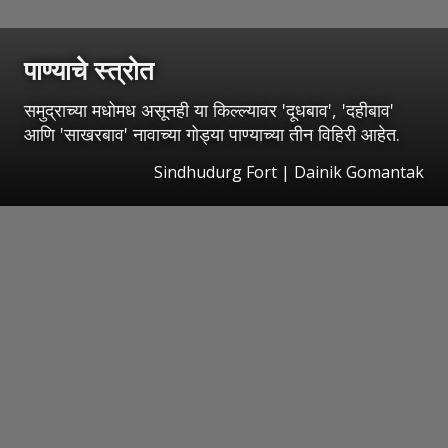
पाण्याचे स्त्रोत
समुद्राच्या मधोमध असूनही या किल्ल्यावर 'दूधबाव', 'दहीबाव'
आणि 'साखरबाव' नावाच्या गोड्या पाण्याच्या तीन विहिरी आहेत.
Sindhudurg Fort | Dainik Gomantak