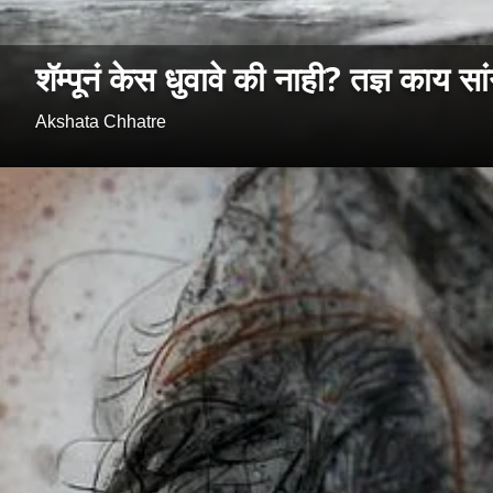
शॅम्पूनं केस धुवावे की नाही? तज्ञ काय सा
Akshata Chhatre